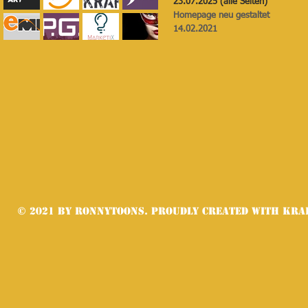
23.07.2025 (alle Seiten)
Homepage neu gestaltet
14.02.2021
© 2021 by Ronnytoons. Proudly created with
KRaf